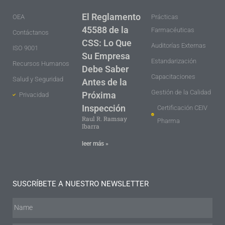
El Reglamento
OEA
Prácticas
45588 de la
Farmacéuticas
Contáctanos
CSS: Lo Que
Auditorías Externas
ISO 9001
Su Empresa
Estandarización
Recursos Humanos
Debe Saber
Capacitaciones
Salud y Seguridad
Antes de la
Gestión de la Calidad
Próxima
Privacidad
Inspección
Certificación CEIV
Raul R. Ramsay
Pharma
Ibarra
leer más »
SUSCRÍBETE A NUESTRO NEWSLETTER