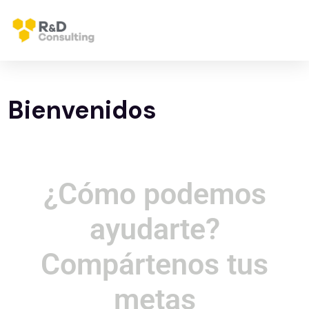
Bienvenidos
¿Cómo podemos
ayudarte?
Compártenos
tus
metas