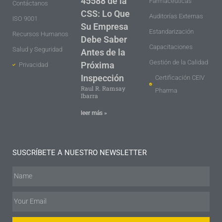
45588 de la
Farmacéuticas
Contáctanos
CSS: Lo Que
Auditorías Externas
ISO 9001
Su Empresa
Estandarización
Recursos Humanos
Debe Saber
Capacitaciones
Salud y Seguridad
Antes de la
Gestión de la Calidad
Próxima
Privacidad
Inspección
Certificación CEIV
Raul R. Ramsay
Pharma
Ibarra
leer más »
SUSCRÍBETE A NUESTRO NEWSLETTER