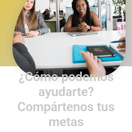
¿Cómo podemos
ayudarte?
Compártenos
tus
metas