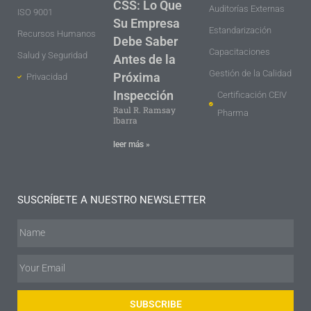
CSS: Lo Que
Auditorías Externas
ISO 9001
Su Empresa
Estandarización
Recursos Humanos
Debe Saber
Capacitaciones
Salud y Seguridad
Antes de la
Gestión de la Calidad
Próxima
Privacidad
Inspección
Certificación CEIV
Raul R. Ramsay
Pharma
Ibarra
leer más »
SUSCRÍBETE A NUESTRO NEWSLETTER
SUBSCRIBE